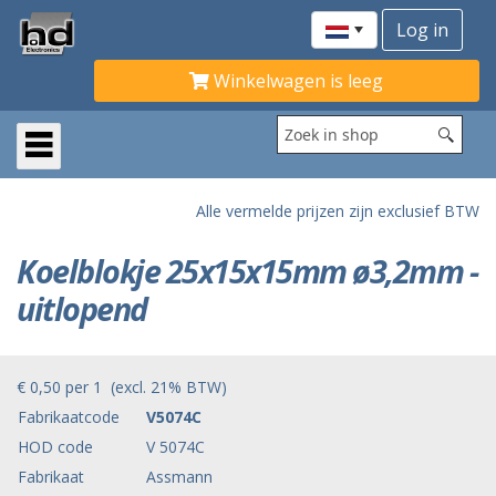
Winkelwagen is leeg
Alle vermelde prijzen zijn exclusief BTW
Koelblokje 25x15x15mm ø3,2mm -
uitlopend
€ 0,50
per
1
(excl. 21% BTW)
Fabrikaatcode
V5074C
HOD code
V 5074C
Fabrikaat
Assmann