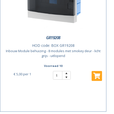
GR19208
HOD code:
BOX GR19208
Inbouw Module behuizing - 8 modules met smokey deur - licht
grijs - uitlopend
Voorraad 10
€ 5,00
per 1