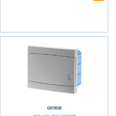
ACTIE
GR19508
HOD code:
BOX GR19508