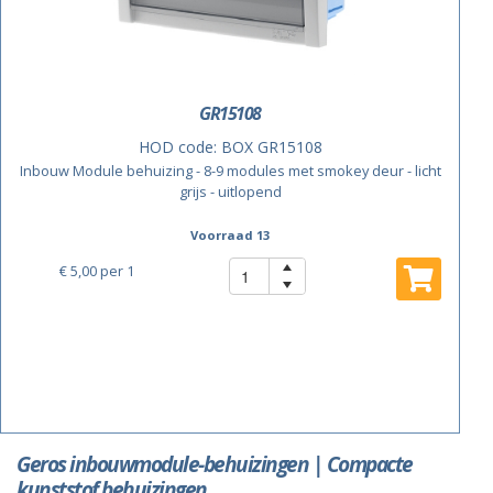
GR15108
HOD code:
BOX GR15108
Inbouw Module behuizing - 8-9 modules met smokey deur - licht
grijs - uitlopend
Voorraad 13
€ 5,00
per 1
Geros inbouwmodule-behuizingen | Compacte
kunststof behuizingen