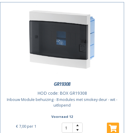
ACTIE
GR19308
HOD code:
BOX GR19308
Inbouw Module behuizing - 8 modules met smokey deur - wit -
uitlopend
Voorraad 12
€ 7,00
per 1