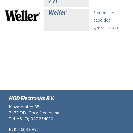
/ TI
Weller
Soldeer- en
desoldeer
gereedschap
HOD Electronics B.V.
Klavermaten 35
7472 DD Goor Nederland
Tel: +31(0) 547 284090
KvK: 0608 6956