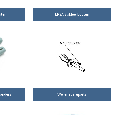
nten
ERSA Soldeerbouten
randers
Weller spareparts