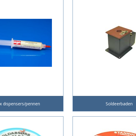
ux dispensers/pennen
Soldeerbaden