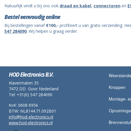
Natuurlijk vindt u bij ons ook
draad en kabel
,
connectoren
en
E
Bestel eenvoudig online
Bij bestellingen vanaf
€100,-
profiteert u van gratis verzending. 
547 284090
. Wij helpen u graag verder.
HOD Electronics B.V.
Weerstand
Klavermaten 35
Knoppen
7472 DD Goor Nederland
Tel: +31(0) 547 284090
Montage- en
KvK: 0608 6956
Opruimingsa
BTW: NL8144.71.092B01
info@hod-electronics.nl
Brennenstu
www.hod-electronics.nl