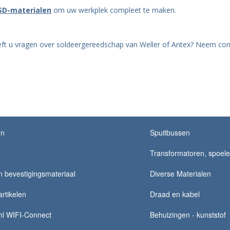
SD-materialen
om uw werkplek compleet te maken.
Heeft u vragen over soldeergereedschap van Weller of Antex? Neem co
en
Spuitbussen
Transformatoren, spoelen,
 bevestigingsmateriaal
Diverse Materialen
rtikelen
Draad en kabel
hl WIFI-Connect
Behuizingen - kunststof