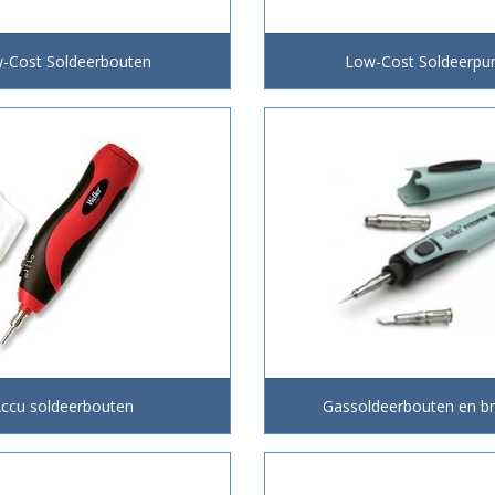
-Cost Soldeerbouten
Low-Cost Soldeerpu
ccu soldeerbouten
Gassoldeerbouten en b