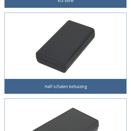
KG-serie
Half-schalen behuizing