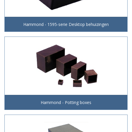
Hammond - 1595-serie Desktop behuizingen
Hammond - Potting boxes