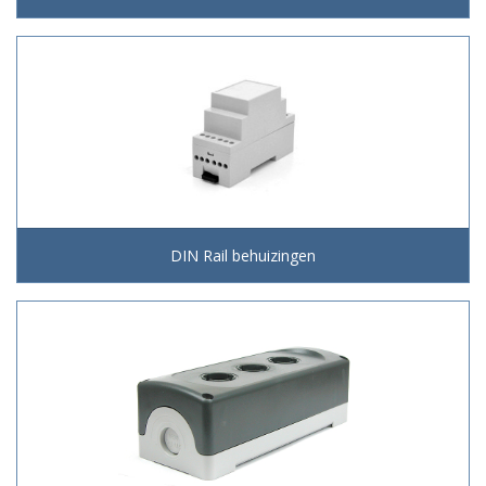
DIN Rail behuizingen