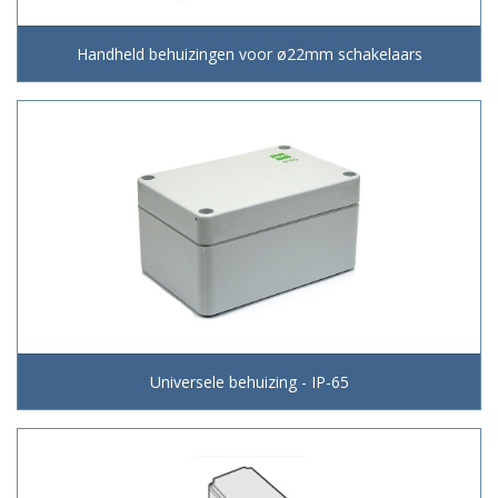
Handheld behuizingen voor ø22mm schakelaars
Universele behuizing - IP-65