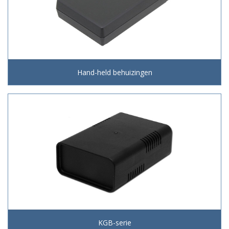
Hand-held behuizingen
KGB-serie