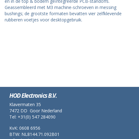
en in de top & bodem geïntegreerde PCB-standoffs.
Geassembleerd met M3 machine-schroeven in messing
bushings; de grootste formaten bevatten vier zelfklevende
rubberen voetjes voor desktopgebruik.
HOD Electronics B.V.
Klavermaten 35
7472 DD Goor Nederland
Tel: +31(0) 547 284090
KvK: 0608 6956
BTW: NL8144.71.092B01