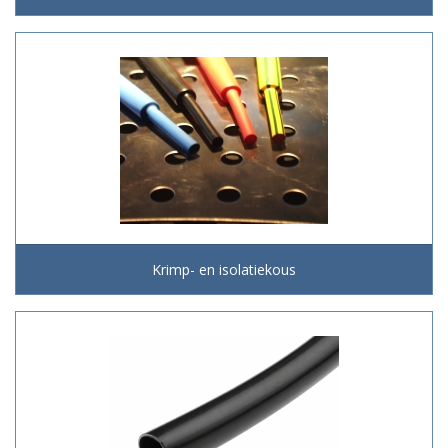
Krimp- en isolatiekous