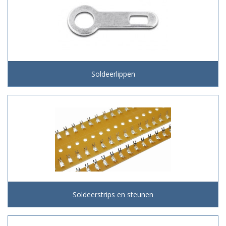
Soldeerlippen
Soldeerstrips en steunen