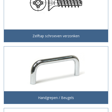
Zelftap schroeven verzonken
Handgrepen / Beugels