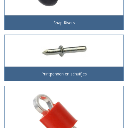
Snap Rivets
Printpennen en schuifjes