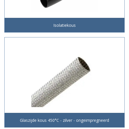
Isolatiekous
Glaszijde kous 450°C - zilver - ongeimpregneerd