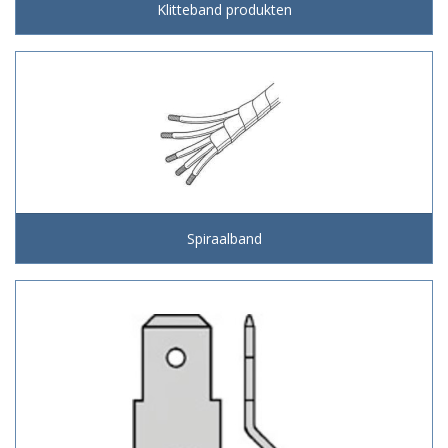
Klitteband produkten
Spiraalband