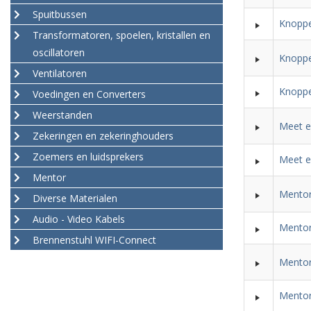
Spuitbussen
Knoppe
Transformatoren, spoelen, kristallen en
oscillatoren
Knoppe
Ventilatoren
Knoppe
Voedingen en Converters
Weerstanden
Meet e
Zekeringen en zekeringhouders
Zoemers en luidsprekers
Meet e
Mentor
Mentor
Diverse Materialen
Audio - Video Kabels
Mentor
Brennenstuhl WIFI-Connect
Mentor
Mentor