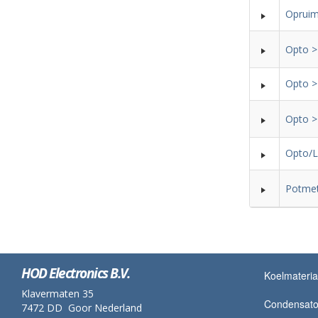
Opruim
Opto >
Opto >
Opto >
Opto/
Potmet
HOD Electronics B.V.
Koelmateria
Klavermaten 35
Condensato
7472 DD Goor Nederland