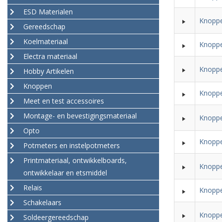
ESD Materialen
Knoppe
Gereedschap
Koelmateriaal
Knoppe
Electra materiaal
Knoppe
Hobby Artikelen
Knoppen
Knoppe
Meet en test accessoires
Montage- en bevestigingsmateriaal
Knoppe
Opto
Knoppe
Potmeters en instelpotmeters
Printmateriaal, ontwikkelboards,
Knoppe
ontwikkelaar en etsmiddel
Relais
Knoppe
Schakelaars
Knoppe
Soldeergereedschap