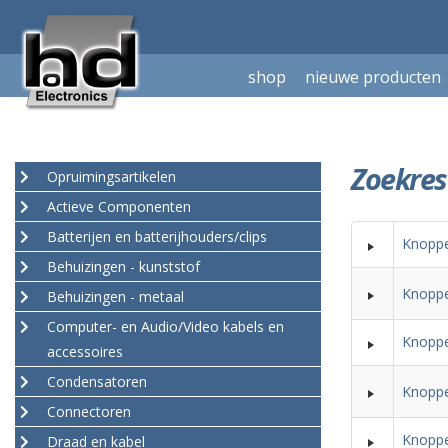
shop
nieuwe producten
Zoekres
Opruimingsartikelen
Actieve Componenten
Batterijen en batterijhouders/clips
Knoppe
Behuizingen - kunststof
Knoppe
Behuizingen - metaal
Computer- en Audio/Video kabels en
Knoppe
accessoires
Condensatoren
Knoppe
Connectoren
Knoppe
Draad en kabel