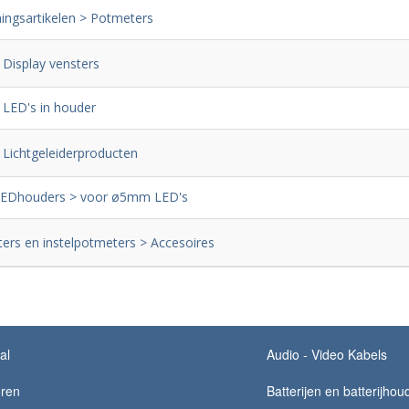
ingsartikelen > Potmeters
 Display vensters
 LED's in houder
 Lichtgeleiderproducten
LEDhouders > voor ø5mm LED's
ers en instelpotmeters > Accesoires
al
Audio - Video Kabels
ren
Batterijen en batterijhou