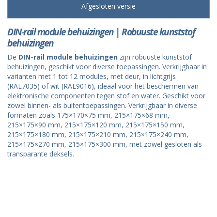
Afgesloten versie
DIN-rail module behuizingen | Robuuste kunststof
behuizingen
De
DIN-rail module behuizingen
zijn robuuste kunststof
behuizingen, geschikt voor diverse toepassingen. Verkrijgbaar in
varianten met 1 tot 12 modules, met deur, in lichtgrijs
(RAL7035) of wit (RAL9016), ideaal voor het beschermen van
elektronische componenten tegen stof en water. Geschikt voor
zowel binnen- als buitentoepassingen. Verkrijgbaar in diverse
formaten zoals 175×170×75 mm, 215×175×68 mm,
215×175×90 mm, 215×175×120 mm, 215×175×150 mm,
215×175×180 mm, 215×175×210 mm, 215×175×240 mm,
215×175×270 mm, 215×175×300 mm, met zowel gesloten als
transparante deksels.