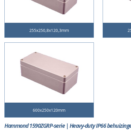
255x250,8x120,3mm
2
600x250x120mm
Hammond 1590ZGRP-serie | Heavy-duty IP66 behuizing