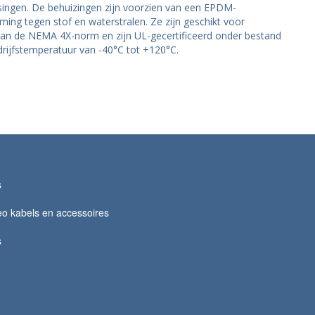
ssingen. De behuizingen zijn voorzien van een EPDM-
ing tegen stof en waterstralen. Ze zijn geschikt voor
aan de NEMA 4X-norm en zijn UL-gecertificeerd onder bestand
drijfstemperatuur van -40°C tot +120°C.
s
o kabels en accessoires
s