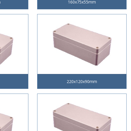
m
160x75x55mm
220x120x90mm