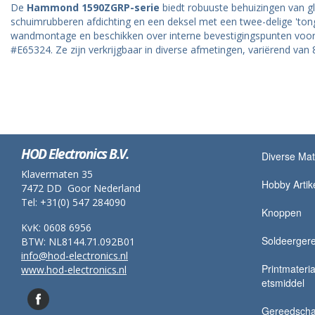
De
Hammond 1590ZGRP-serie
biedt robuuste behuizingen van g
schuimrubberen afdichting en een deksel met een twee-delige 'tong
wandmontage en beschikken over interne bevestigingspunten voor 
#E65324. Ze zijn verkrijgbaar in diverse afmetingen, variërend va
HOD Electronics B.V.
Diverse Mat
Klavermaten 35
Hobby Artik
7472 DD Goor Nederland
Tel: +31(0) 547 284090
Knoppen
KvK: 0608 6956
Soldeerger
BTW: NL8144.71.092B01
info@hod-electronics.nl
Printmateria
www.hod-electronics.nl
etsmiddel
Gereedsch