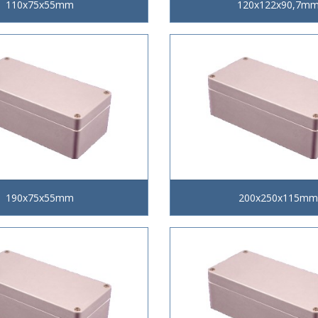
110x75x55mm
120x122x90,7m
190x75x55mm
200x250x115mm