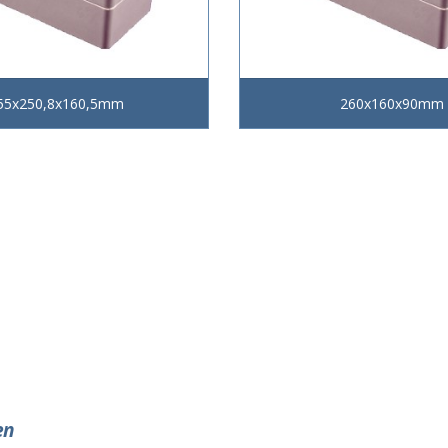
55x250,8x160,5mm
260x160x90mm
en