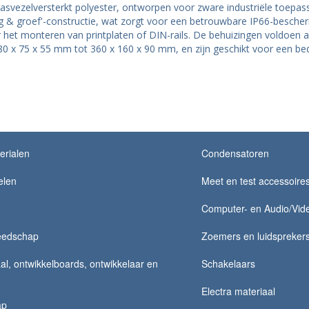
lasvezelversterkt polyester, ontworpen voor zware industriële toepa
 & groef'-constructie, wat zorgt voor een betrouwbare IP66-bescherm
het monteren van printplaten of DIN-rails. De behuizingen voldoen 
n 80 x 75 x 55 mm tot 360 x 160 x 90 mm, en zijn geschikt voor een be
erialen
Condensatoren
elen
Meet en test accessoire
Computer- en Audio/Vide
eedschap
Zoemers en luidspreker
al, ontwikkelboards, ontwikkelaar en
Schakelaars
Electra materiaal
ap