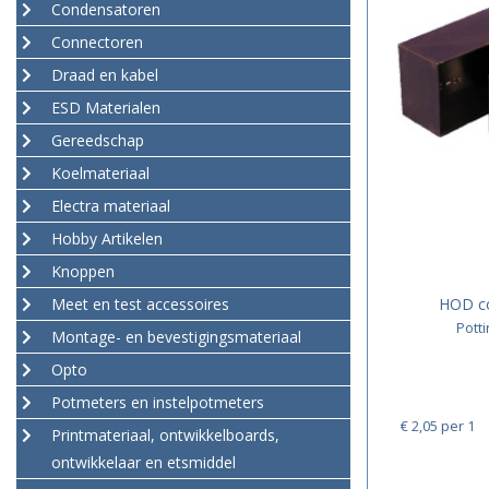
Condensatoren
Connectoren
Draad en kabel
ESD Materialen
Gereedschap
Koelmateriaal
Electra materiaal
Hobby Artikelen
Knoppen
Meet en test accessoires
HOD c
Pott
Montage- en bevestigingsmateriaal
Opto
Potmeters en instelpotmeters
€ 2,05
per 1
Printmateriaal, ontwikkelboards,
ontwikkelaar en etsmiddel