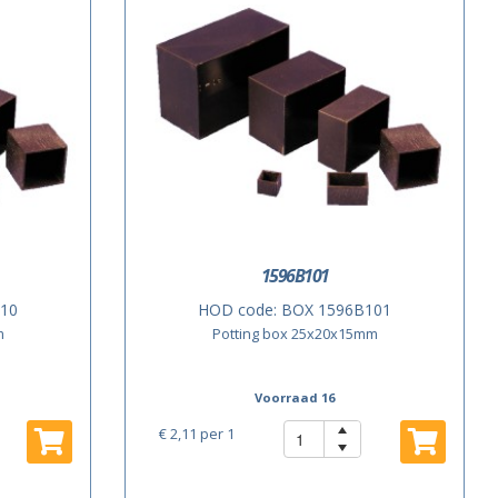
1596B101
10
HOD code:
BOX 1596B101
m
Potting box 25x20x15mm
Voorraad 16
€ 2,11
per 1