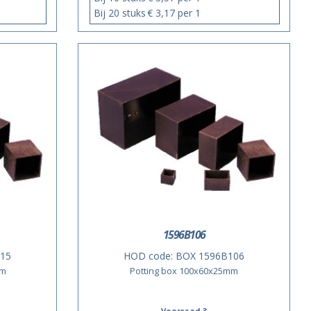
Bij 20 stuks
€ 3,17 per 1
1596B106
15
HOD code:
BOX 1596B106
mm
Potting box 100x60x25mm
Voorraad 3