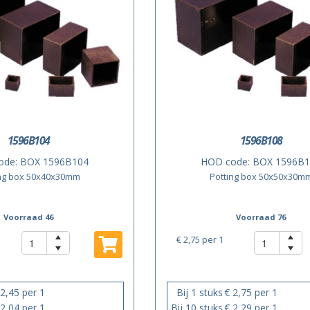
1596B104
1596B108
ode:
BOX 1596B104
HOD code:
BOX 1596B1
ing box 50x40x30mm
Potting box 50x50x30m
Voorraad 46
Voorraad 76
€ 2,75
per 1
 2,45 per 1
Bij 1 stuks
€ 2,75 per 1
 2,04 per 1
Bij 10 stuks
€ 2,29 per 1