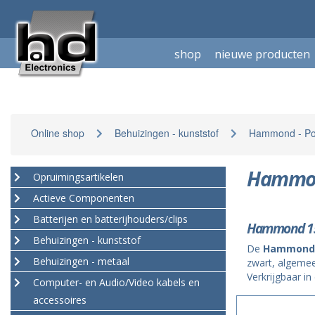
shop
nieuwe producten
Online shop
Behuizingen - kunststof
Hammond - Pot
Hammond
Opruimingsartikelen
Actieve Componenten
Batterijen en batterijhouders/clips
Hammond 159
Behuizingen - kunststof
De
Hammond 
Behuizingen - metaal
zwart, algemee
Verkrijgbaar i
Computer- en Audio/Video kabels en
accessoires