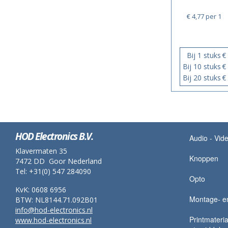
€ 4,77
per 1
Bij 1 stuks
€
Bij 10 stuks
€
Bij 20 stuks
€
HOD Electronics B.V.
Audio - Vid
Klavermaten 35
Knoppen
7472 DD Goor Nederland
Tel: +31(0) 547 284090
Opto
KvK: 0608 6956
Montage- en
BTW: NL8144.71.092B01
info@hod-electronics.nl
Printmateria
www.hod-electronics.nl