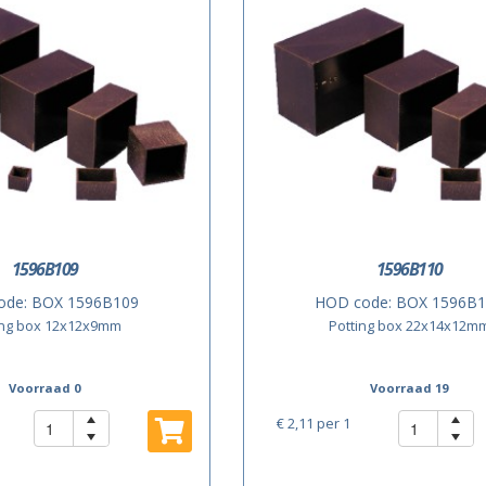
1596B109
1596B110
ode:
BOX 1596B109
HOD code:
BOX 1596B1
ing box 12x12x9mm
Potting box 22x14x12m
Voorraad 0
Voorraad 19
€ 2,11
per 1