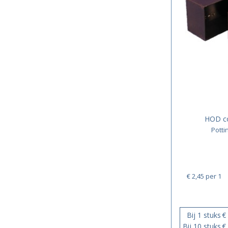
HOD c
Pott
€ 2,45
per 1
Bij 1 stuks
€
Bij 10 stuks
€