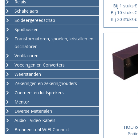
Relais
Bij 1 stuks
€
Schakelaars
Bij 10 stuks
€
Bij 20 stuks
€
Soldeergereedschap
Spuitbussen
Transformatoren, spoelen, kristallen en
oscillatoren
Ventilatoren
Voedingen en Converters
Weerstanden
Zekeringen en zekeringhouders
Zoemers en luidsprekers
Mentor
Diverse Materialen
Audio - Video Kabels
HOD c
Brennenstuhl WIFI-Connect
Pott