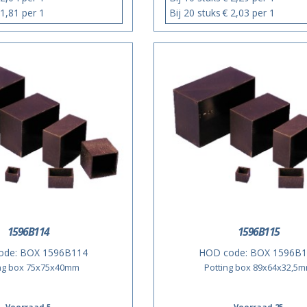
 1,81 per 1
Bij 20 stuks
€ 2,03 per 1
1596B114
1596B115
ode:
BOX 1596B114
HOD code:
BOX 1596B1
ing box 75x75x40mm
Potting box 89x64x32,5
Voorraad 5
Voorraad 25