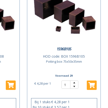
1596B105
08
HOD code:
BOX 1596B105
m
Potting box 75x50x35mm
Voorraad 29
€ 4,28
per 1
Bij 1 stuks
€ 4,28 per 1
Bij 10 stuks
€ 3,57 per 1