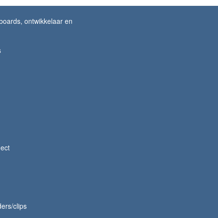
lboards, ontwikkelaar en
s
ect
ders/clips