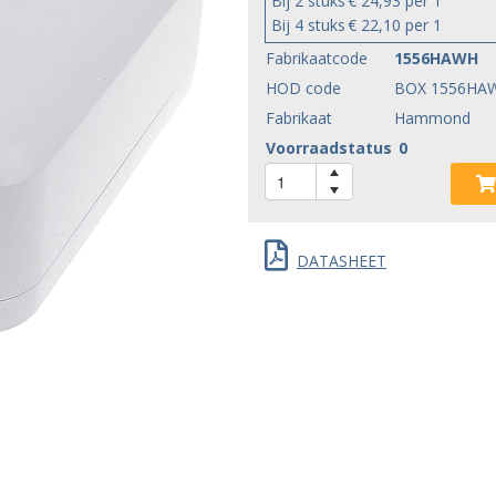
Bij 2 stuks
€ 24,93 per 1
Bij 4 stuks
€ 22,10 per 1
Fabrikaatcode
1556HAWH
HOD code
BOX 1556HA
Fabrikaat
Hammond
Voorraadstatus
0
DATASHEET