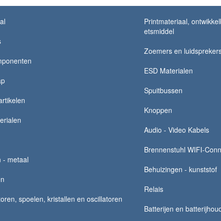
al
Printmateriaal, ontwikke
etsmiddel
s
Zoemers en luidspreker
mponenten
ESD Materialen
ap
Spuitbussen
rtikelen
Knoppen
erialen
Audio - Video Kabels
Brennenstuhl WIFI-Conn
 - metaal
Behuizingen - kunststof
en
Relais
ren, spoelen, kristallen en oscillatoren
Batterijen en batterijhou