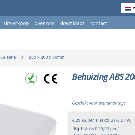
uitverkoop
over ons
downloads
contact
56-serie
200 x 200 x 70mm
Behuizing ABS 20
Geschikt voor wandmontage
€ 29,92
per
1
(excl. 21% BTW)
Bij 1 stuks
€ 29,92 per 1