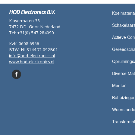
HOD Electronics B.V.
Koelmateria
Klavermaten 35
Schakelaar
7472 DD Goor Nederland
Tel: +31(0) 547 284090
Actieve Co
KvK: 0608 6956
Gereedsch
BTW: NL8144.71.092B01
info@hod-electronics.nl
Opruimingsa
www.hod-electronics.nl
Diverse Mat
Mentor
Behuizingen
Weerstand
Transformato