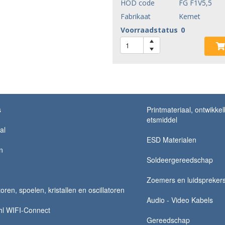
HOD code
FG F1V5,5
Fabrikaat
Kemet
Voorraadstatus
0
s
Printmateriaal, ontwikke
etsmiddel
al
ESD Materialen
n
Soldeergereedschap
Zoemers en luidspreker
ren, spoelen, kristallen en oscillatoren
Audio - Video Kabels
hl WIFI-Connect
Gereedschap