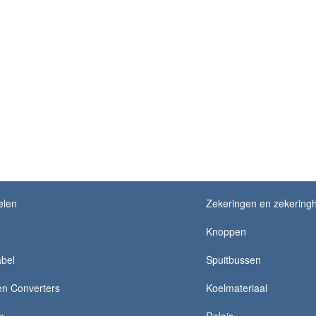
elen
Zekeringen en zekering
Knoppen
bel
Spuitbussen
en Converters
Koelmateriaal
n
Relais