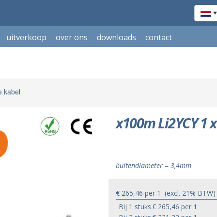
uitverkoop
over ons
downloads
contact
e kabel
x100m Li2YCY 1 
buitendiameter = 3,4mm
€ 265,46
per
1
(excl. 21% BTW)
Bij 1 stuks
€ 265,46 per 1