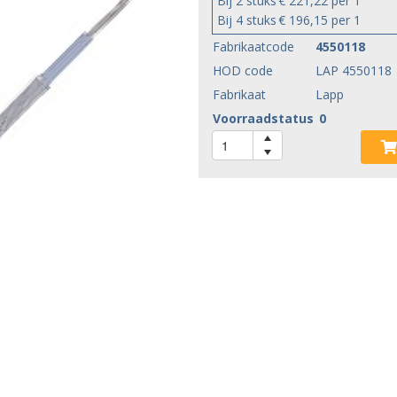
Bij 2 stuks
€ 221,22 per 1
Bij 4 stuks
€ 196,15 per 1
Fabrikaatcode
4550118
HOD code
LAP 4550118
Fabrikaat
Lapp
Voorraadstatus
0