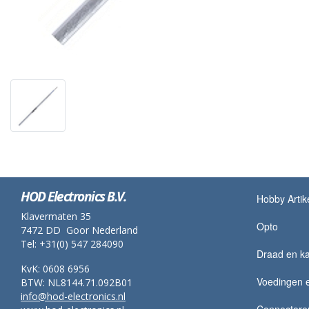
HOD Electronics B.V.
Hobby Artik
Klavermaten 35
Opto
7472 DD Goor Nederland
Tel: +31(0) 547 284090
Draad en ka
KvK: 0608 6956
Voedingen 
BTW: NL8144.71.092B01
info@hod-electronics.nl
Connectore