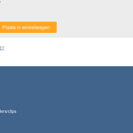
0
Plaats in winkelwagen
ET
ders/clips