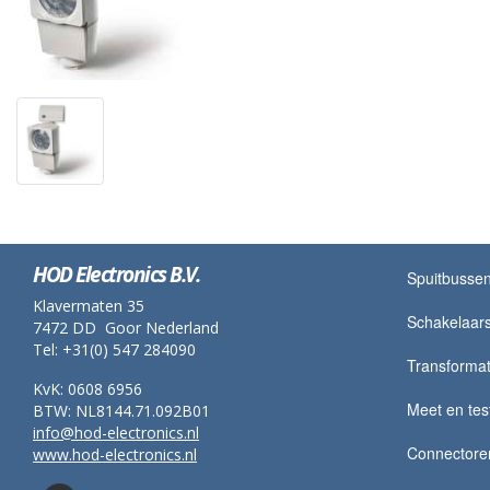
HOD Electronics B.V.
Spuitbusse
Klavermaten 35
Schakelaar
7472 DD Goor Nederland
Tel: +31(0) 547 284090
Transformato
KvK: 0608 6956
Meet en tes
BTW: NL8144.71.092B01
info@hod-electronics.nl
Connectore
www.hod-electronics.nl