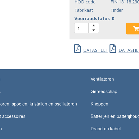
HOD code
FIN 18118.23
Fabrikaat
Finder
Voorraadstatus
0
DATASHEET
DATASHE
n
Ventilatoren
s
Gereedschap
ren, spoelen, kristallen en oscillatoren
Knoppen
t accessoires
Batterijen en batterijhou
n
Draad en kabel