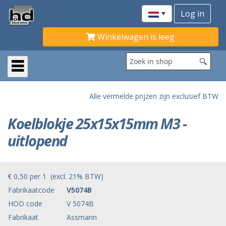
Winkelwagen is leeg
Alle vermelde prijzen zijn exclusief BTW
Koelblokje 25x15x15mm M3 -
uitlopend
€ 0,50
per
1
(excl. 21% BTW)
Fabrikaatcode
V5074B
HOD code
V 5074B
Fabrikaat
Assmann