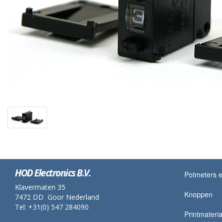
HOD Electronics B.V.
Potmeters e
Klavermaten 35
Knoppen
7472 DD Goor Nederland
Tel: +31(0) 547 284090
Printmateria