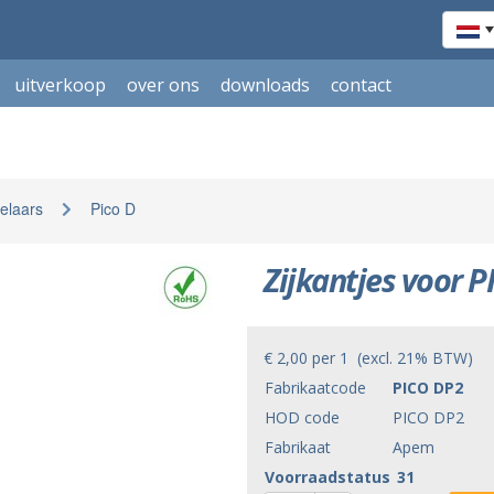
uitverkoop
over ons
downloads
contact
elaars
Pico D
Zijkantjes voor 
€ 2,00
per
1
(excl. 21% BTW)
Fabrikaatcode
PICO DP2
HOD code
PICO DP2
Fabrikaat
Apem
Voorraadstatus
31