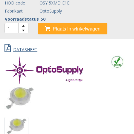
HOD code
OSY 5XME1E1E
Fabrikaat
OptoSupply
Voorraadstatus
50
Plaats in winkelwagen
DATASHEET