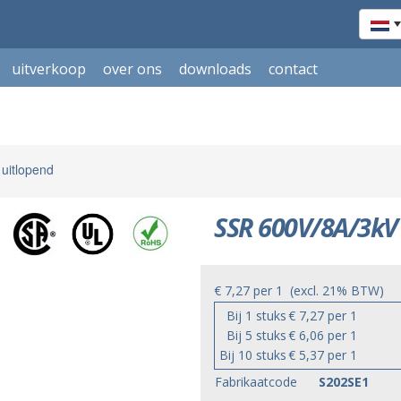
uitverkoop
over ons
downloads
contact
 uitlopend
SSR 600V/8A/3kV -
€ 7,27
per
1
(excl. 21% BTW)
Bij 1 stuks
€ 7,27 per 1
Bij 5 stuks
€ 6,06 per 1
Bij 10 stuks
€ 5,37 per 1
Fabrikaatcode
S202SE1