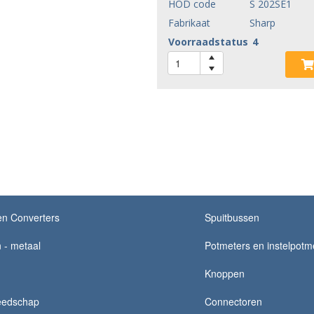
HOD code
S 202SE1
Fabrikaat
Sharp
Voorraadstatus
4
en Converters
Spuitbussen
 - metaal
Potmeters en instelpotm
Knoppen
eedschap
Connectoren