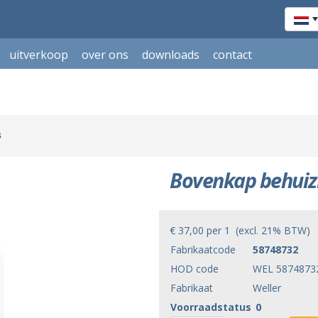
uitverkoop
over ons
downloads
contact
s
Bovenkap behuizi
€ 37,00
per
1
(excl. 21% BTW)
Fabrikaatcode
58748732
HOD code
WEL 5874873
Fabrikaat
Weller
Voorraadstatus
0