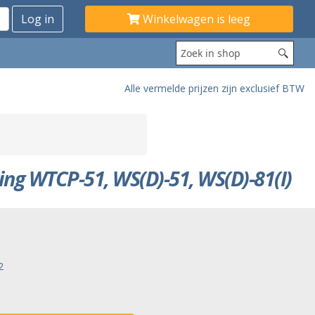
Winkelwagen is leeg
Alle vermelde prijzen zijn exclusief BTW
ng WTCP-51, WS(D)-51, WS(D)-81(I)
2