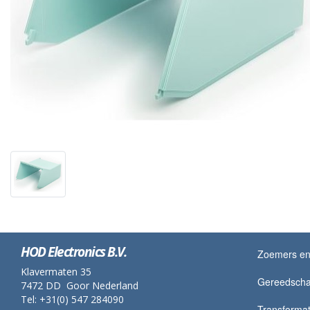
HOD Electronics B.V.
Zoemers en 
Klavermaten 35
Gereedsch
7472 DD Goor Nederland
Tel: +31(0) 547 284090
Transformato