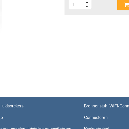
luidsprekers
Brennenstuhl WIFI-Conn
ap
Connectoren
ren, spoelen, kristallen en oscillatoren
Koelmateriaal