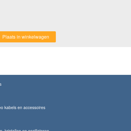
Plaats in winkelwagen
s
o kabels en accessoires
 kristallen en oscillatoren