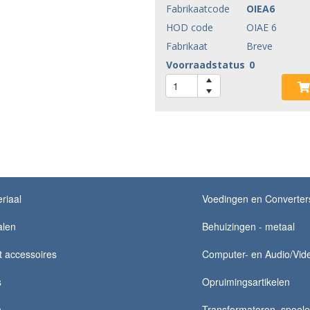
Fabrikaatcode
OIEA6
HOD code
OIAE 6
Fabrikaat
Breve
Voorraadstatus
0
riaal
Voedingen en Converter
alen
Behuizingen - metaal
t accessoires
Computer- en Audio/Vide
s
Opruimingsartikelen
n
Transformatoren, spoelen,