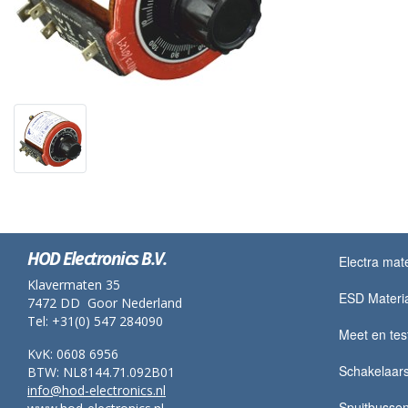
HOD Electronics B.V.
Electra mate
Klavermaten 35
ESD Materi
7472 DD Goor Nederland
Tel: +31(0) 547 284090
Meet en tes
KvK: 0608 6956
Schakelaar
BTW: NL8144.71.092B01
info@hod-electronics.nl
Spuitbusse