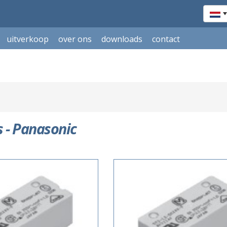
uitverkoop
over ons
downloads
contact
s - Panasonic