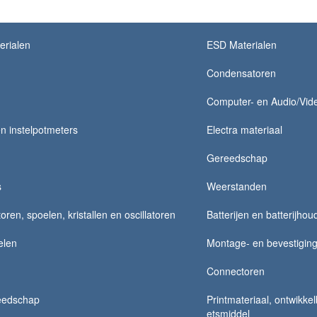
erialen
ESD Materialen
Condensatoren
Computer- en Audio/Vide
n instelpotmeters
Electra materiaal
Gereedschap
s
Weerstanden
ren, spoelen, kristallen en oscillatoren
Batterijen en batterijhou
elen
Montage- en bevestiging
Connectoren
eedschap
Printmateriaal, ontwikke
etsmiddel