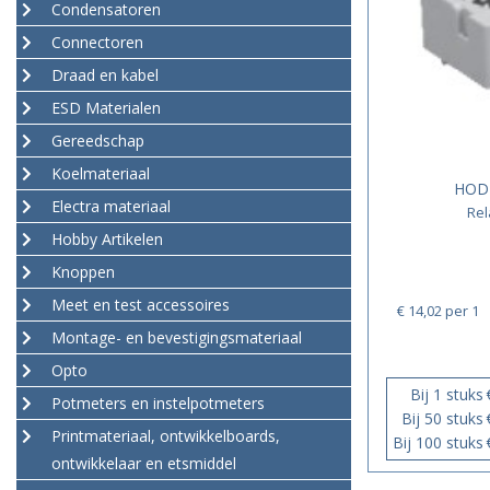
Condensatoren
Connectoren
Draad en kabel
ESD Materialen
Gereedschap
Koelmateriaal
HOD
Electra materiaal
Rel
Hobby Artikelen
Knoppen
Meet en test accessoires
€ 14,02
per 1
Montage- en bevestigingsmateriaal
Opto
Bij 1 stuks
Potmeters en instelpotmeters
Bij 50 stuks
Printmateriaal, ontwikkelboards,
Bij 100 stuks
ontwikkelaar en etsmiddel