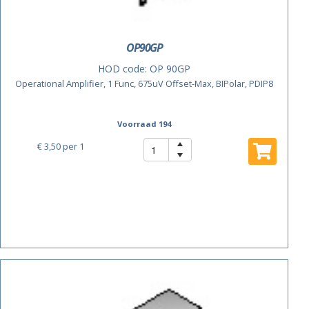
OP90GP
HOD code:
OP 90GP
Operational Amplifier, 1 Func, 675uV Offset-Max, BIPolar, PDIP8
Voorraad 194
€ 3,50
per 1