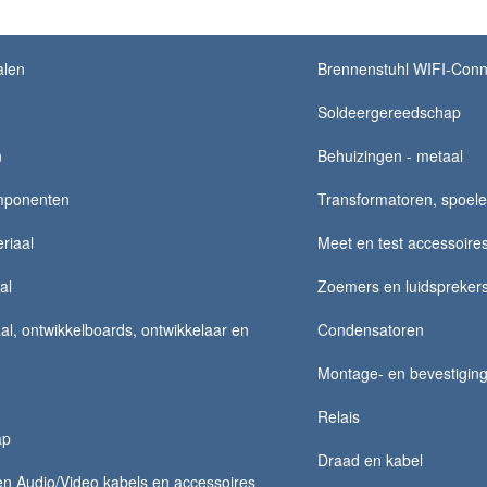
alen
Brennenstuhl WIFI-Conn
Soldeergereedschap
n
Behuizingen - metaal
mponenten
Transformatoren, spoelen,
riaal
Meet en test accessoire
al
Zoemers en luidspreker
al, ontwikkelboards, ontwikkelaar en
Condensatoren
Montage- en bevestiging
Relais
ap
Draad en kabel
n Audio/Video kabels en accessoires