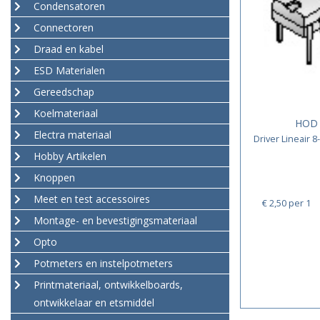
Condensatoren
Connectoren
Draad en kabel
ESD Materialen
Gereedschap
Koelmateriaal
HOD 
Electra materiaal
Driver Lineair 
Hobby Artikelen
Knoppen
Meet en test accessoires
€ 2,50
per 1
Montage- en bevestigingsmateriaal
Opto
Potmeters en instelpotmeters
Printmateriaal, ontwikkelboards,
ontwikkelaar en etsmiddel