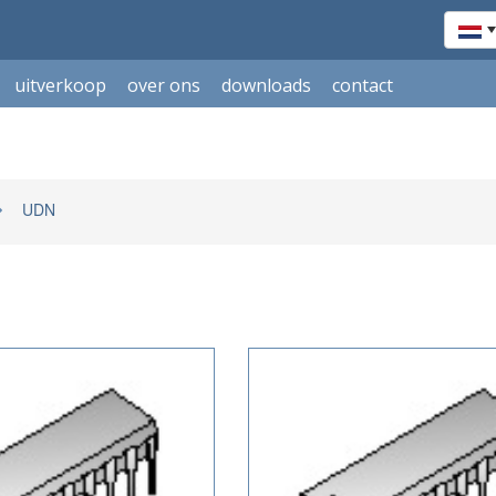
uitverkoop
over ons
downloads
contact
UDN
ACTIE