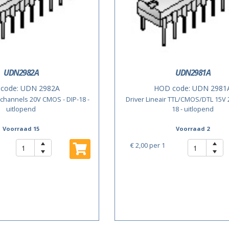
UDN2982A
UDN2981A
code:
UDN 2982A
HOD code:
UDN 2981
8-channels 20V CMOS - DIP-18 -
Driver Lineair TTL/CMOS/DTL 15V 2
uitlopend
18 - uitlopend
Voorraad 15
Voorraad 2
€ 2,00
per 1