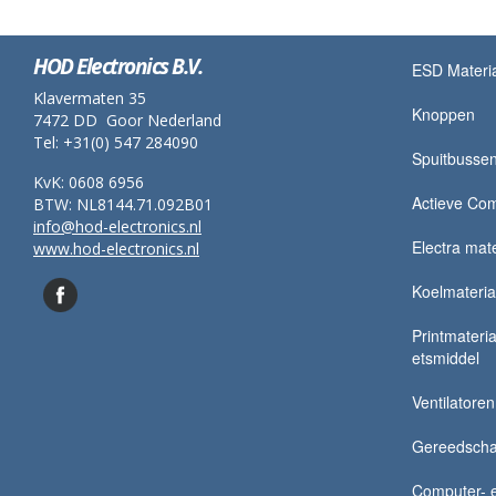
HOD Electronics B.V.
ESD Materi
Klavermaten 35
Knoppen
7472 DD Goor Nederland
Tel: +31(0) 547 284090
Spuitbusse
KvK: 0608 6956
Actieve Co
BTW: NL8144.71.092B01
info@hod-electronics.nl
Electra mate
www.hod-electronics.nl
Koelmateria
Printmateria
etsmiddel
Ventilatoren
Gereedsch
Computer- e