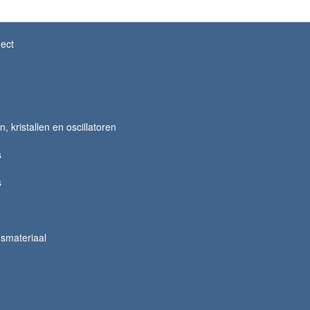
ect
 kristallen en oscillatoren
s
s
smateriaal