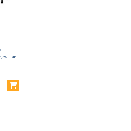
A
,2W - DIP-