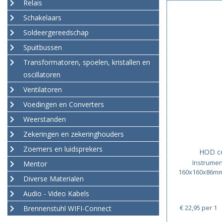
Relais
Schakelaars
Soldeergereedschap
Spuitbussen
Transformatoren, spoelen, kristallen en
oscillatoren
Ventilatoren
Voedingen en Converters
Weerstanden
Zekeringen en zekeringhouders
Zoemers en luidsprekers
HOD c
Instrumen
Mentor
160x160x86mm 
Diverse Materialen
Audio - Video Kabels
€ 22,95
per 1
Brennenstuhl WIFI-Connect