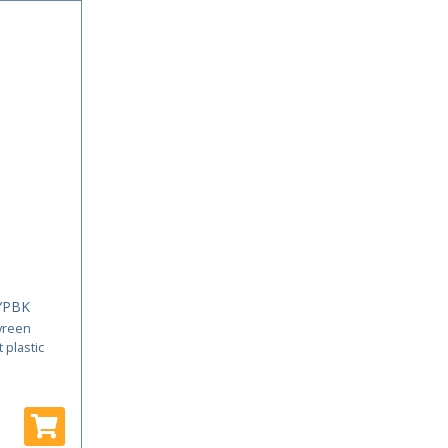
YPBK
yreen
 plastic