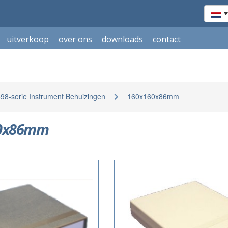
uitverkoop
over ons
downloads
contact
8-serie Instrument Behuizingen
160x160x86mm
0x86mm