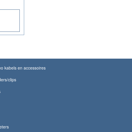
o kabels en accessoires
ders/clips
s
eters