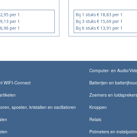
2,95 per 1
Bij 1 stuks
€ 18,83 per 1
9,13 per 1
Bij 3 stuks
€ 15,69 per 1
6,96 per 1
Bij 6 stuks
€ 13,91 per 1
Computer- en Audio/Vide
hl WIFI-Connect
Batterijen en batterijhou
rtikelen
Zoemers en luidspreker
ren, spoelen, kristallen en oscillatoren
Knoppen
alen
Relais
elen
Potmeters en instelpotm