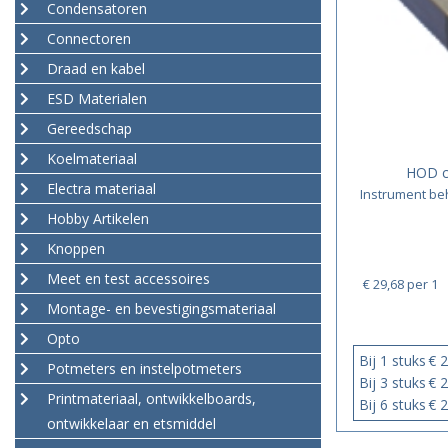
Condensatoren
Connectoren
Draad en kabel
ESD Materialen
Gereedschap
Koelmateriaal
HOD c
Electra materiaal
Instrument be
Hobby Artikelen
Knoppen
Meet en test accessoires
€ 29,68
per 1
Montage- en bevestigingsmateriaal
Opto
Bij 1 stuks
€ 2
Potmeters en instelpotmeters
Bij 3 stuks
€ 2
Printmateriaal, ontwikkelboards,
Bij 6 stuks
€ 2
ontwikkelaar en etsmiddel