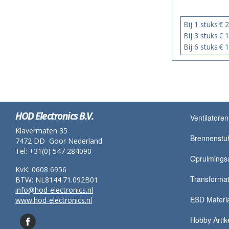
Bij 1 stuks
€ 2
Bij 3 stuks
€ 1
Bij 6 stuks
€ 1
HOD Electronics B.V.
Ventilatoren
Klavermaten 35
Brennenstu
7472 DD Goor Nederland
Tel: +31(0) 547 284090
Opruimingsa
KvK: 0608 6956
Transformato
BTW: NL8144.71.092B01
info@hod-electronics.nl
ESD Materi
www.hod-electronics.nl
Hobby Artik