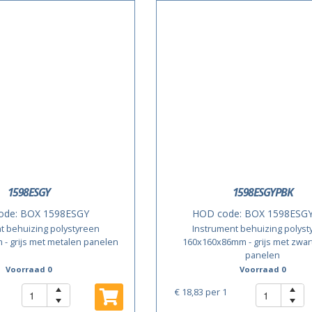
1598ESGY
1598ESGYPBK
ode:
BOX 1598ESGY
HOD code:
BOX 1598ESG
t behuizing polystyreen
Instrument behuizing polyst
- grijs met metalen panelen
160x160x86mm - grijs met zwart
panelen
Voorraad 0
Voorraad 0
€ 18,83
per 1