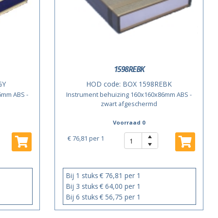
1598REBK
GY
HOD code:
BOX 1598REBK
6mm ABS -
Instrument behuizing 160x160x86mm ABS -
zwart afgeschermd
Voorraad 0
€ 76,81
per 1
Bij 1 stuks
€ 76,81 per 1
Bij 3 stuks
€ 64,00 per 1
Bij 6 stuks
€ 56,75 per 1