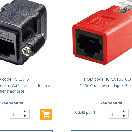
 code:
IC CAT6-F
HOD code:
IC CAT5E-CO
elstuk Cat6 - female - female -
Cat5e Cross-over adapter RJ-
flensmontage
Voorraad 10
Voorraad 18
€ 2,43
per 1