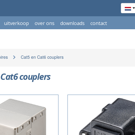
uitverkoop
over ons
downloads
contact
ires
Cat5 en Cat6 couplers
 Cat6 couplers