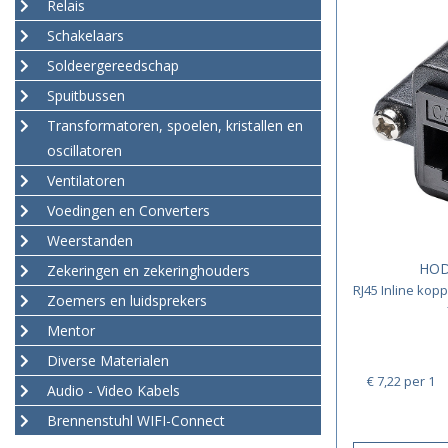
Relais
Schakelaars
Soldeergereedschap
Spuitbussen
Transformatoren, spoelen, kristallen en
oscillatoren
Ventilatoren
Voedingen en Converters
Weerstanden
HOD
Zekeringen en zekeringhouders
RJ45 Inline kopp
Zoemers en luidsprekers
Mentor
Diverse Materialen
€ 7,22
per 1
Audio - Video Kabels
Brennenstuhl WIFI-Connect