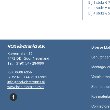
Bij 1 stuks
€ 7
Bij 2 stuks
€ 6
Bij 4 stuks
€ 5
HOD Electronics B.V.
Diverse Mat
Klavermaten 35
Behuizingen
7472 DD Goor Nederland
Tel: +31(0) 547 284090
Montage- en
KvK: 0608 6956
Ventilatoren
BTW: NL8144.71.092B01
info@hod-electronics.nl
Zoemers en 
www.hod-electronics.nl
Koelmateria
Connectore