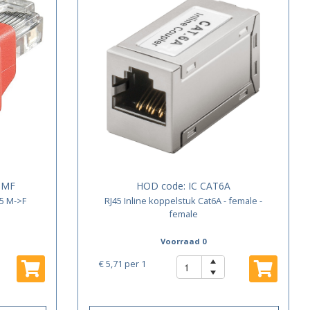
-MF
HOD code:
IC CAT6A
45 M->F
RJ45 Inline koppelstuk Cat6A - female -
female
Voorraad 0
€ 5,71
per 1