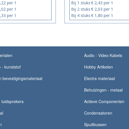
,22 per 1
Bij 1 stuks
€ 2,43 per 1
,02 per 1
Bij 2 stuks
€ 2,03 per 1
,33 per 1
Bij 4 stuks
€ 1,80 per 1
erialen
Audio - Video Kabels
 - kunststof
Hobby Artikelen
 bevestigingsmateriaal
Electra materiaal
Behuizingen - metaal
luidsprekers
Actieve Componenten
al
Condensatoren
n
Spuitbussen