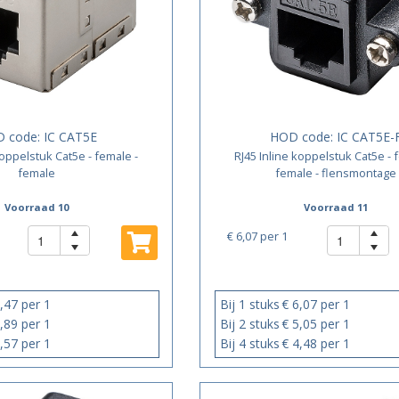
 code:
IC CAT5E
HOD code:
IC CAT5E-
koppelstuk Cat5e - female -
RJ45 Inline koppelstuk Cat5e - 
female
female - flensmontage
Voorraad 10
Voorraad 11
€ 6,07
per 1
,47 per 1
Bij 1 stuks
€ 6,07 per 1
,89 per 1
Bij 2 stuks
€ 5,05 per 1
,57 per 1
Bij 4 stuks
€ 4,48 per 1