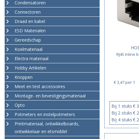
Condensatoren
Connectoren
Draad en kabel
ESD Materialen
Gereedschap
HOD
Koelmateriaal
RJ45 Inline 
Electra materiaal
Hobby Artikelen
Knoppen
€ 3,47
per 1
Meet en test accessoires
Montage- en bevestigingsmateriaal
Opto
Bij 1 stuks
€ 3
Bij 2 stuks
€ 2
Potmeters en instelpotmeters
Bij 4 stuks
€ 2
Printmateriaal, ontwikkelboards,
ontwikkelaar en etsmiddel