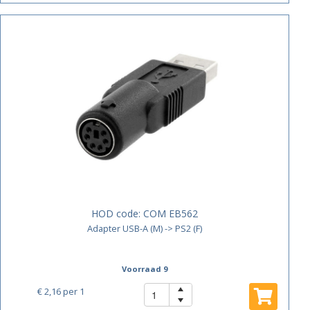
HOD code:
COM EB562
Adapter USB-A (M) -> PS2 (F)
Voorraad 9
€ 2,16
per 1