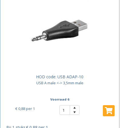
HOD code:
USB ADAP-10
USB A male <-> 3,5mm male
Voorraad 6
€ 0,88
per 1
Bij 1 stuks
€ 0,88 per 1