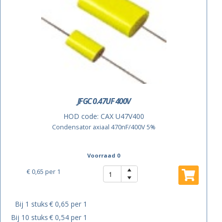
JFGC 0.47UF 400V
HOD code:
CAX U47V400
Condensator axiaal 470nF/400V 5%
Voorraad 0
€ 0,65
per 1
Bij 1 stuks
€ 0,65 per 1
Bij 10 stuks
€ 0,54 per 1