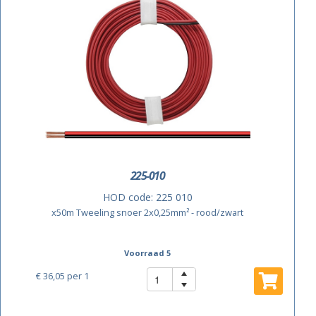
225-010
HOD code:
225 010
x50m Tweeling snoer 2x0,25mm² - rood/zwart
Voorraad 5
€ 36,05
per 1