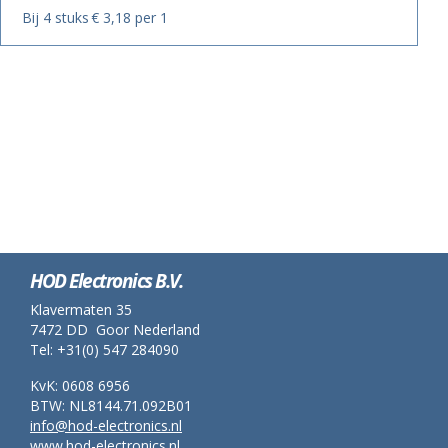
Bij 4 stuks
€ 3,18 per 1
HOD Electronics B.V.
Klavermaten 35
7472 DD Goor Nederland
Tel: +31(0) 547 284090
KvK: 0608 6956
BTW: NL8144.71.092B01
info@hod-electronics.nl
www.hod-electronics.nl