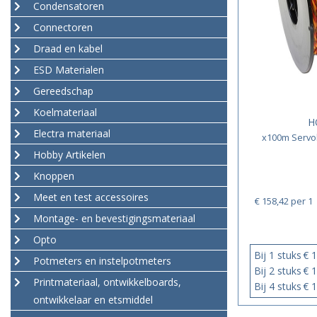
Condensatoren
Connectoren
Draad en kabel
ESD Materialen
Gereedschap
Koelmateriaal
H
Electra materiaal
x100m Servo
Hobby Artikelen
Knoppen
Meet en test accessoires
€ 158,42
per 1
Montage- en bevestigingsmateriaal
Opto
Bij 1 stuks
€ 1
Potmeters en instelpotmeters
Bij 2 stuks
€ 1
Printmateriaal, ontwikkelboards,
Bij 4 stuks
€ 1
ontwikkelaar en etsmiddel