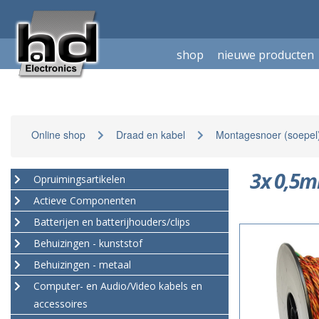
shop
nieuwe producten
Online shop
Draad en kabel
Montagesnoer (soepel
3x 0,5m
Opruimingsartikelen
Actieve Componenten
Batterijen en batterijhouders/clips
Behuizingen - kunststof
Behuizingen - metaal
Computer- en Audio/Video kabels en
accessoires