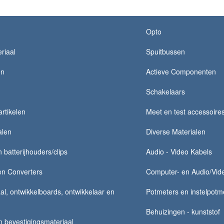
Opto
riaal
Spuitbussen
en
Actieve Componenten
Schakelaars
rtikelen
Meet en test accessoire
alen
Diverse Materialen
n batterijhouders/clips
Audio - Video Kabels
en Converters
Computer- en Audio/Vide
al, ontwikkelboards, ontwikkelaar en
Potmeters en instelpotm
Behuizingen - kunststof
 bevestigingsmateriaal