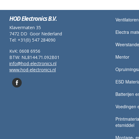
HOD Electronics B.V.
Ventilatoren
Klavermaten 35
Electra mate
7472 DD Goor Nederland
Tel: +31(0) 547 284090
Weerstand
KvK: 0608 6956
Mentor
BTW: NL8144.71.092B01
info@hod-electronics.nl
Opruimingsa
www.hod-electronics.nl
ESD Materi
Batterijen e
Voedingen 
Printmateria
etsmiddel
Montage- en