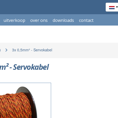
uitverkoop
over ons
downloads
contact
)
3x 0,5mm² - Servokabel
m² - Servokabel