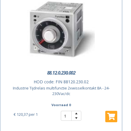
88.12.0.230.002
HOD code:
FIN 88120.230.02
Industrie Tijdrelais multifunctie 2xwisselkontakt 8A - 24-
230Vac/dc
Voorraad 0
€ 120,37
per 1