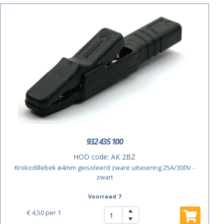
ACTIE
932 435 100
HOD code:
AK 2BZ
Krokodillebek ø4mm geisoleerd zware uitvoering 25A/300V -
zwart
Voorraad 7
€ 4,50
per 1