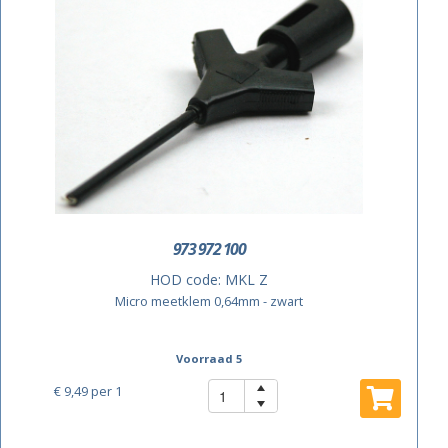
973 972 100
HOD code:
MKL Z
Micro meetklem 0,64mm - zwart
Voorraad 5
€ 9,49
per 1