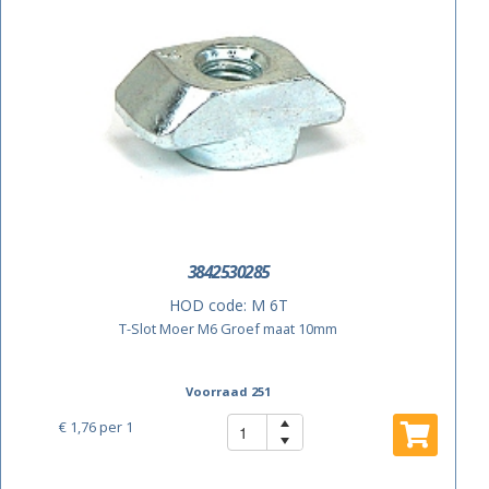
3842530285
HOD code:
M 6T
T-Slot Moer M6 Groef maat 10mm
Voorraad 251
€ 1,76
per 1