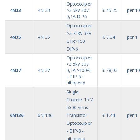
Optocoupler
4N33
4N 33
>3,5kV 30V
€ 45,25
per 1
0,1A DIP6
Optocoupler
>3,75kV 32V
4N35
4N 35
€ 0,34
per 1
CTR>150 -
DIP-6
Optocoupler
>3,5kV 30V
4N37
4N 37
0,1A >100%
€ 28,03
per 1
- DIP-6 -
uitlopend
Single
Channel 15 V
5300 Vrms
6N136
6N 136
Transistor
€ 1,44
per 1
Optocoupler
- DIP-8 -
uitlopend