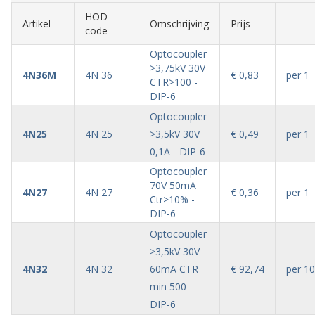
HOD
Artikel
Omschrijving
Prijs
code
Optocoupler
>3,75kV 30V
4N36M
4N 36
€ 0,83
per 1
CTR>100 -
DIP-6
Optocoupler
4N25
4N 25
>3,5kV 30V
€ 0,49
per 1
0,1A - DIP-6
Optocoupler
70V 50mA
4N27
4N 27
€ 0,36
per 1
Ctr>10% -
DIP-6
Optocoupler
>3,5kV 30V
4N32
4N 32
60mA CTR
€ 92,74
per 1
min 500 -
DIP-6