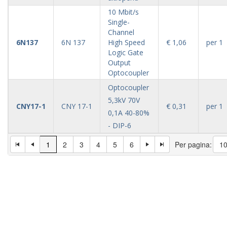
10 Mbit/s
Single-
Channel
6N137
6N 137
High Speed
€ 1,06
per 1
Logic Gate
Output
Optocoupler
Optocoupler
5,3kV 70V
CNY17-1
CNY 17-1
€ 0,31
per 1
0,1A 40-80%
- DIP-6
1
2
3
4
5
6
Per pagina: