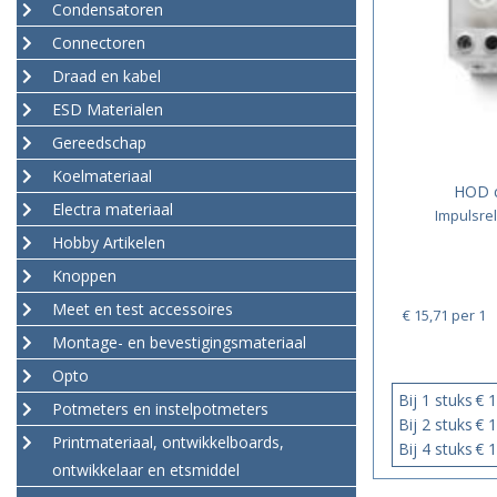
Condensatoren
Connectoren
Draad en kabel
ESD Materialen
Gereedschap
Koelmateriaal
HOD 
Electra materiaal
Impulsrel
Hobby Artikelen
Knoppen
Meet en test accessoires
€ 15,71
per 1
Montage- en bevestigingsmateriaal
Opto
Bij 1 stuks
€ 1
Potmeters en instelpotmeters
Bij 2 stuks
€ 1
Printmateriaal, ontwikkelboards,
Bij 4 stuks
€ 1
ontwikkelaar en etsmiddel