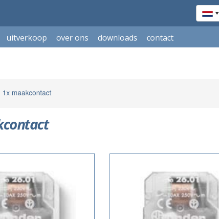
uitverkoop
over ons
downloads
contact
1x maakcontact
kcontact