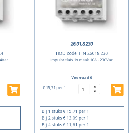
26.01.8.230
24
HOD code:
FIN 26018.230
24Vac
Impulsrelais 1x maak 10A - 230Vac
Voorraad 0
€ 15,71
per 1
Bij 1 stuks
€ 15,71 per 1
Bij 2 stuks
€ 13,09 per 1
Bij 4 stuks
€ 11,61 per 1