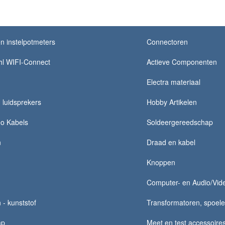
n instelpotmeters
Connectoren
hl WIFI-Connect
Actieve Componenten
Electra materiaal
luidsprekers
Hobby Artikelen
eo Kabels
Soldeergereedschap
n
Draad en kabel
Knoppen
Computer- en Audio/Vide
 - kunststof
Transformatoren, spoelen,
ap
Meet en test accessoire