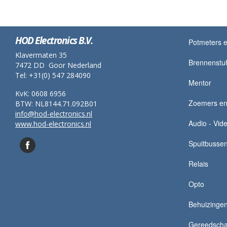
HOD Electronics B.V.
Potmeters e
Klavermaten 35
Brennenstu
7472 DD Goor Nederland
Tel: +31(0) 547 284090
Mentor
KvK: 0608 6956
Zoemers en 
BTW: NL8144.71.092B01
info@hod-electronics.nl
Audio - Vid
www.hod-electronics.nl
Spuitbusse
Relais
Opto
Behuizingen
Gereedsch