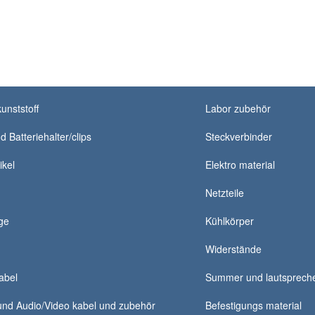
unststoff
Labor zubehör
d Batteriehalter/clips
Steckverbinder
ikel
Elektro material
Netzteile
ge
Kühlkörper
Widerstände
abel
Summer und lautsprech
nd Audio/Video kabel und zubehör
Befestigungs material