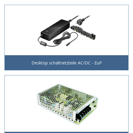
Desktop schaltnetzteile AC/DC - EuP