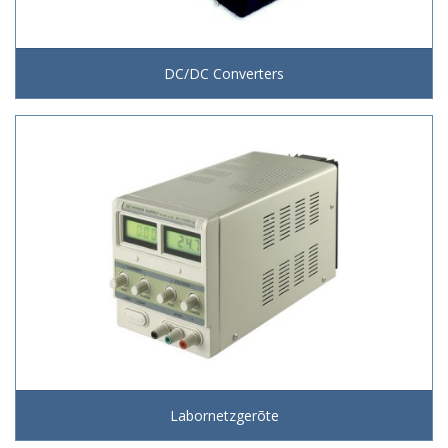
DC/DC Converters
Labornetzgerõte