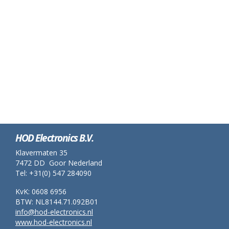
HOD Electronics B.V.
Klavermaten 35
7472 DD Goor Nederland
Tel: +31(0) 547 284090
KvK: 0608 6956
BTW: NL8144.71.092B01
info@hod-electronics.nl
www.hod-electronics.nl