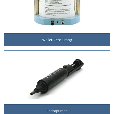
Weller Zero Smog
Entlötpumpe