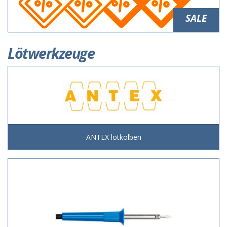
SALE
Lötwerkzeuge
ANTEX lötkolben