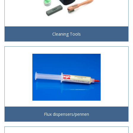
Cleaning Tools
Flux dispensers/pennen