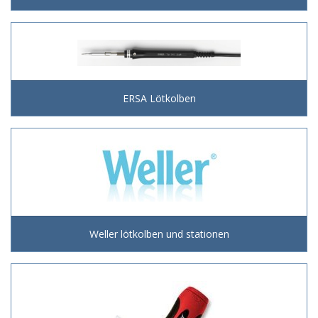
ERSA Lötkolben
Weller lötkolben und stationen