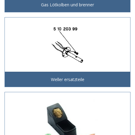
Gas Lötkolben und brenner
Weller ersatzteile