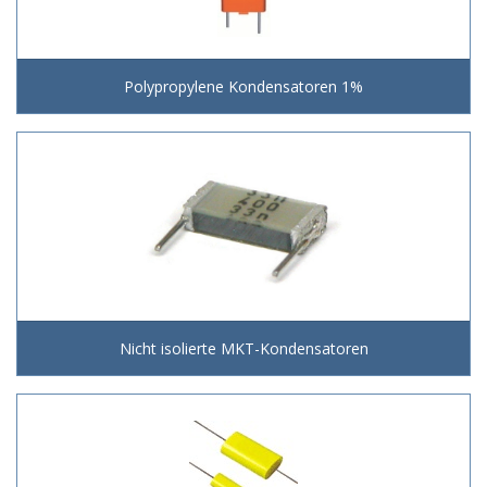
Polypropylene Kondensatoren 1%
Nicht isolierte MKT-Kondensatoren