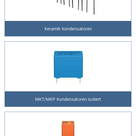
Keramik Kondensatoren
MKT/MKP Kondensatoren isoliert