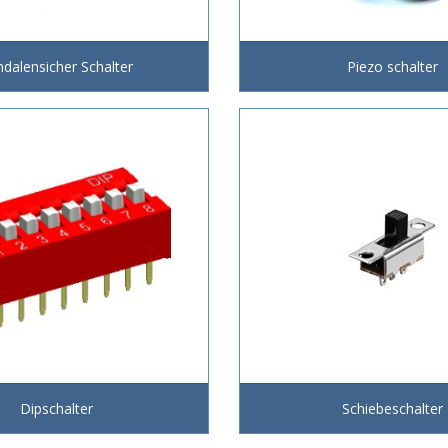
dalensicher Schalter
Piezo schalter
Dipschalter
Schiebeschalter