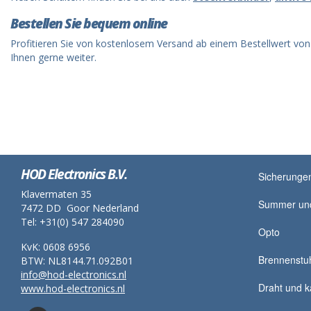
Bestellen Sie bequem online
Profitieren Sie von kostenlosem Versand ab einem Bestellwert vo
Ihnen gerne weiter.
HOD Electronics B.V.
Sicherungen
Klavermaten 35
Summer und
7472 DD Goor Nederland
Tel: +31(0) 547 284090
Opto
KvK: 0608 6956
Brennenstu
BTW: NL8144.71.092B01
info@hod-electronics.nl
Draht und k
www.hod-electronics.nl