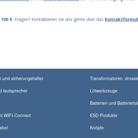
n
100 €
. Fragen? Kontaktieren Sie uns gerne über das
Kontaktformul
 und sicherungshalter
Transformatoren, drossle
 lautsprecher
Lötwerkzeuge
Batterien und Batteriehal
hl WIFI-Connect
ESD Produkte
abel
Knöpfe