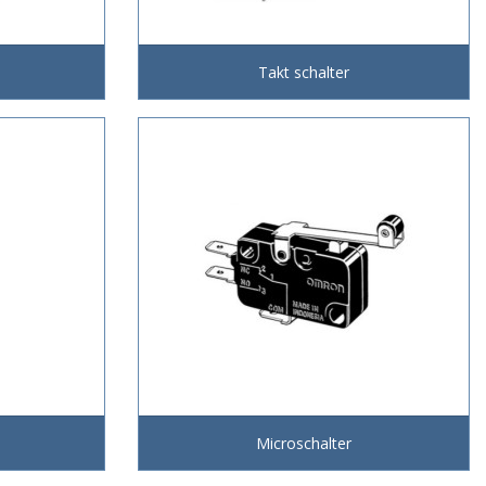
Takt schalter
Microschalter