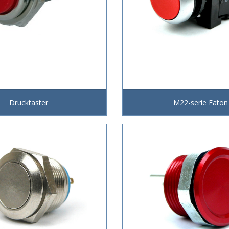
Drucktaster
M22-serie Eaton