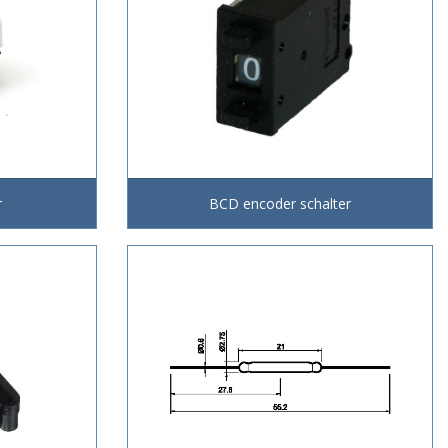
r
BCD encoder schalter