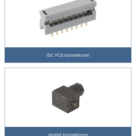
IDC PCB konnektoren
Ventiel Konnektoren