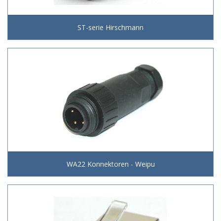
ST-serie Hirschmann
WA22 Konnektoren - Weipu