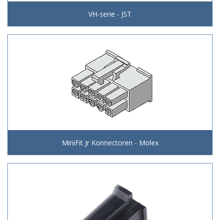
VH-serie - JST
MiniFit Jr Konnectoren - Molex