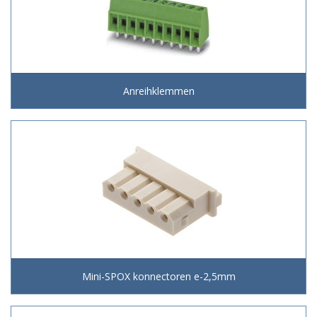
Anreihklemmen
Mini-SPOX konnectoren e-2,5mm