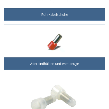
Rohrkabelschuhe
Adereindhülsen und werkzeuge