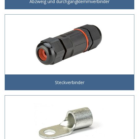
Abzweig und durchgangklemmverbinder
Steckverbinder