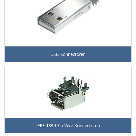
USB Konnectoren
IEEE-1394 FireWire Konnectoren