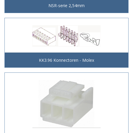
NSR-serie 2,54mm
KK3.96 Konnectoren - Molex