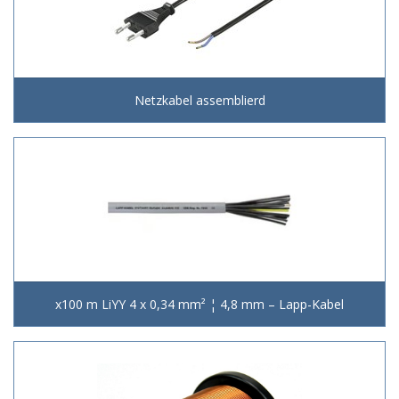
Netzkabel assemblierd
x100 m LiYY 4 x 0,34 mm² ¦ 4,8 mm – Lapp-Kabel