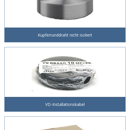
Kupferrunddraht nicht isoliert
VD-Installationskabel