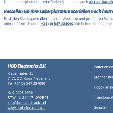
Neben Leiterplattenmaterial finden Sie bei uns auch
aktive Baue
Bestellen Sie Ihre Leiterplattenmaterialien noch heut
Bestellen Sie bequem über unseren Webshop und profitieren Sie a
oder telefonisch unter
+31 (0) 547 284090
. Wir helfen Ihnen gerne 
HOD Electronics B.V.
Batterien un
Klavermaten 35
Brennenstu
7472 DD Goor Nederland
Tel: +31(0) 547 284090
Hobby artik
KvK: 0608 6956
Transformat
BTW: NL8144.71.092B01
info@hod-electronics.nl
Schalter
www.hod-electronics.nl