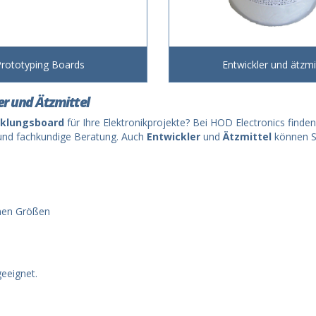
rototyping Boards
Entwickler und ätzmi
er und Ätzmittel
cklungsboard
für Ihre Elektronikprojekte? Bei HOD Electronics finden 
e und fachkundige Beratung. Auch
Entwickler
und
Ätzmittel
können Si
nen Größen
geeignet.