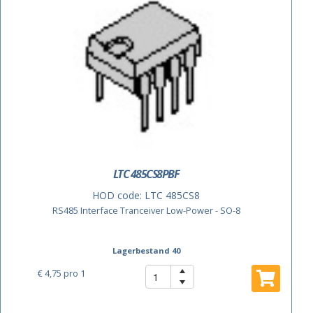
LTC 485CS8PBF
HOD code:
LTC 485CS8
RS485 Interface Tranceiver Low-Power - SO-8
Lagerbestand 40
€ 4,75
pro 1