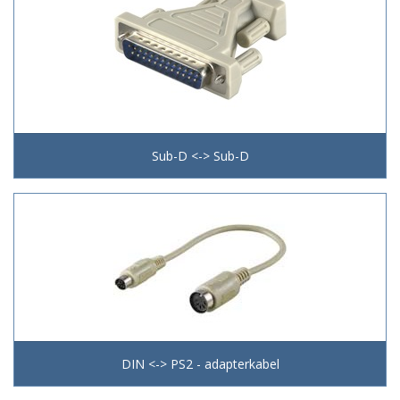
Sub-D <-> Sub-D
DIN <-> PS2 - adapterkabel