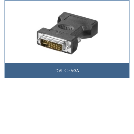
DVI <-> VGA