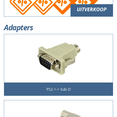
UITVERKOOP
Adapters
PS2 <-> Sub-D