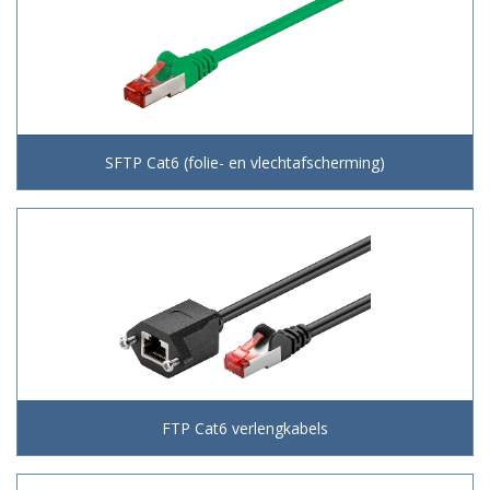
SFTP Cat6 (folie- en vlechtafscherming)
FTP Cat6 verlengkabels