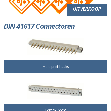
UITVERKOOP
DIN 41617 Connectoren
Male print haaks
Female recht