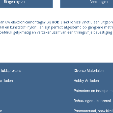
Ringen nylon
Veerringen
 van uw elektronicamontage? Bij
HOD Electronics
vindt u een uitgeb
taal en kunststof (nylon), en zijn perfect afgestemd op gangbare me
efdruk gelijkmatig en verzeker uzelf van een trillingsvrije bevestig
luidsprekers
Diverse Materialen
rtikelen
Hobby Artikelen
Potmeters en instelpotm
Behuizingen - kunststof
en
Printmateriaal, ontwikke