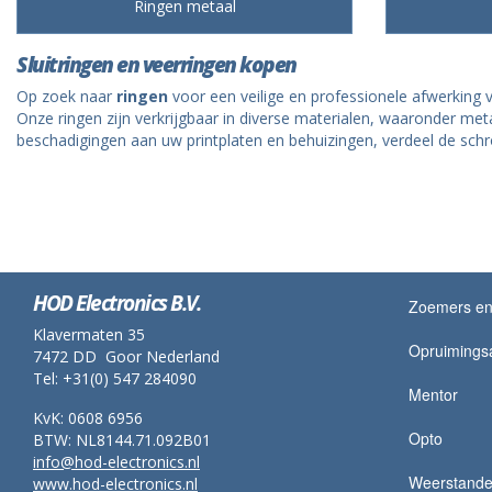
Ringen metaal
Sluitringen en veerringen kopen
Op zoek naar
ringen
voor een veilige en professionele afwerking
Onze ringen zijn verkrijgbaar in diverse materialen, waaronder me
beschadigingen aan uw printplaten en behuizingen, verdeel de schro
HOD Electronics B.V.
Zoemers en 
Klavermaten 35
Opruimingsa
7472 DD Goor Nederland
Tel: +31(0) 547 284090
Mentor
KvK: 0608 6956
Opto
BTW: NL8144.71.092B01
info@hod-electronics.nl
Weerstand
www.hod-electronics.nl