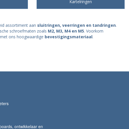
Kartelringen
reid assortiment aan
sluitringen, veerringen en tandringen
.
trische schroefmaten zoals
M2, M3, M4 en M5
. Voorkom
ing met ons hoogwaardige
bevestigingsmateriaal
.
eters
lboards, ontwikkelaar en