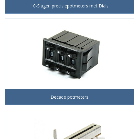
10-Slagen precisiepotmeters met Dials
Decade potmeters