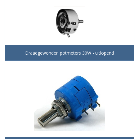
Draadgewonden potmeters 30W - uitlopend