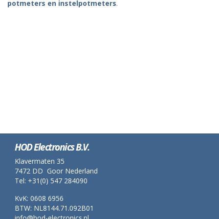
potmeters en instelpotmeters
.
HOD Electronics B.V.
Klavermaten 35
7472 DD Goor Nederland
Tel: +31(0) 547 284090
KvK: 0608 6956
BTW: NL8144.71.092B01
info@hod-electronics.nl